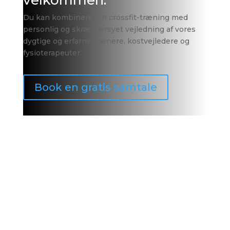
velkommen.
Du kan kombinere din crossfit-træning med
personlig og skræddersyet vejledning af vores
dygtige og erfarne trænere, kostvejledere og
fysioterapeuter.
Book en gratis samtale